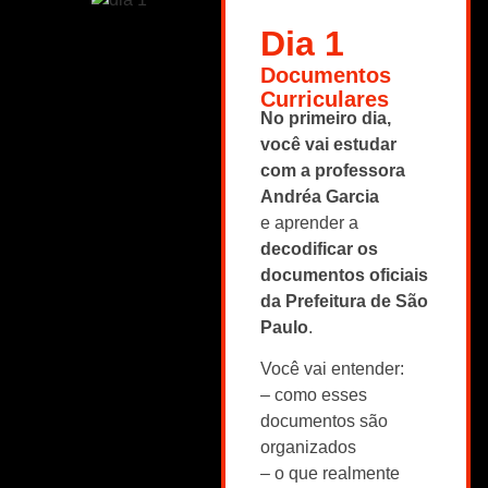
Dia 1
Documentos
Curriculares
No primeiro dia,
você vai estudar
com a professora
Andréa Garcia
e aprender a
decodificar os
documentos oficiais
da Prefeitura de São
Paulo
.
Você vai entender:
– como esses
documentos são
organizados
– o que realmente