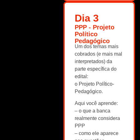
Dia 3
PPP - Projeto
Político
Pedagógico
Um dos temas mais
cobrados (e mais mal
interpretados) da
parte específica do
edital:
o Projeto Político-
Pedagógico.
Aqui você aprende:
– o que a banca
realmente considera
PPP
– como ele aparece