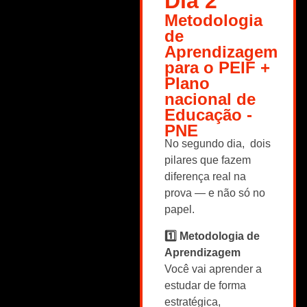
Dia 2
Metodologia
de
Aprendizagem
para o PEIF +
Plano
nacional de
Educação -
PNE
No segundo dia, dois
pilares que fazem
diferença real na
prova — e não só no
papel.
1️⃣ Metodologia de
Aprendizagem
Você vai aprender a
estudar de forma
estratégica,