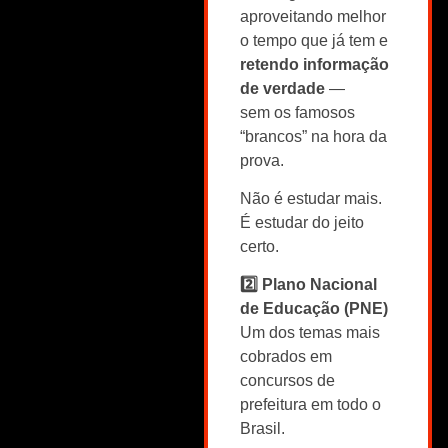
aproveitando melhor
o tempo que já tem e
retendo informação
de verdade
—
sem os famosos
“brancos” na hora da
prova.
Não é estudar mais.
É estudar do jeito
certo.
2️⃣ Plano Nacional
de Educação (PNE)
Um dos temas mais
cobrados em
concursos de
prefeitura em todo o
Brasil.