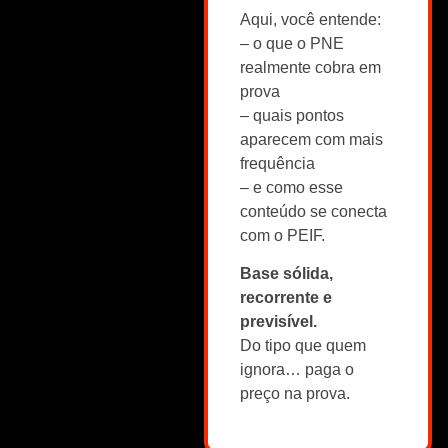
Aqui, você entende:
– o que o PNE
realmente cobra em
prova
– quais pontos
aparecem com mais
frequência
– e como esse
conteúdo se conecta
com o PEIF.
Base sólida,
recorrente e
previsível.
Do tipo que quem
ignora… paga o
preço na prova.