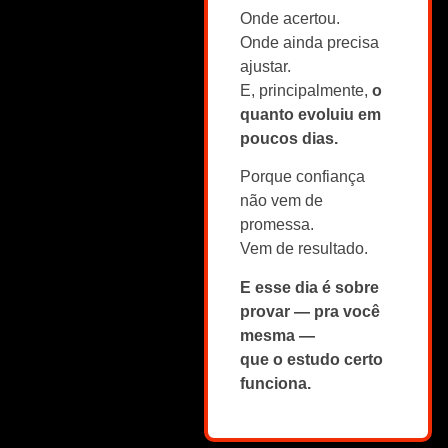
Onde acertou.
Onde ainda precisa
ajustar.
E, principalmente,
o
quanto evoluiu em
poucos dias.
Porque confiança
não vem de
promessa.
Vem de resultado.
E esse dia é sobre
provar — pra você
mesma —
que o estudo certo
funciona.