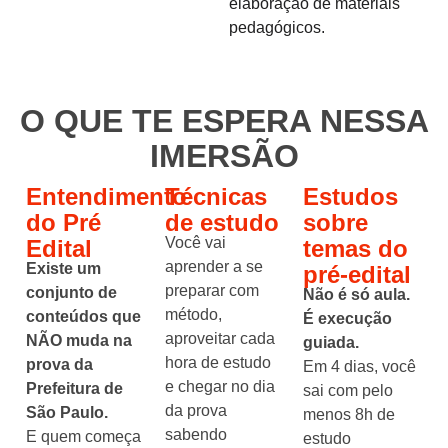
elaboração de materiais
pedagógicos.
O QUE TE ESPERA NESSA
IMERSÃO
Entendimento
Técnicas
Estudos
do Pré
de estudo
sobre
Você vai
Edital
temas do
aprender a se
Existe um
pré-edital
preparar com
conjunto de
Não é só aula.
método,
conteúdos que
É execução
aproveitar cada
NÃO muda na
guiada.
hora de estudo
prova da
Em 4 dias, você
e chegar no dia
Prefeitura de
sai com pelo
da prova
São Paulo.
menos 8h de
sabendo
E quem começa
estudo