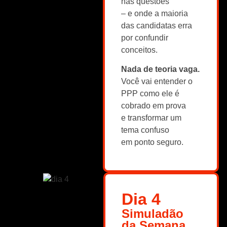
nas questões
– e onde a maioria
das candidatas erra
por confundir
conceitos.
Nada de teoria vaga.
Você vai entender o
PPP como ele é
cobrado em prova
e transformar um
tema confuso
em ponto seguro.
Dia 4
Simuladão
da Semana