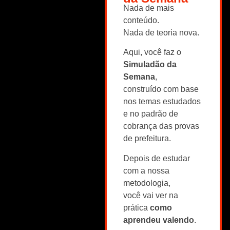
Nada de mais
conteúdo.
Nada de teoria nova.
Aqui, você faz o
Simuladão da
Semana
,
construído com base
nos temas estudados
e no padrão de
cobrança das provas
de prefeitura.
Depois de estudar
com a nossa
metodologia,
você vai ver na
prática
como
aprendeu valendo
.