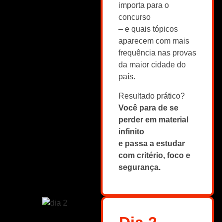
importa para o
concurso
– e quais tópicos
aparecem com mais
frequência nas provas
da maior cidade do
país.
Resultado prático?
Você para de se
perder em material
infinito
e passa a estudar
com critério, foco e
segurança.