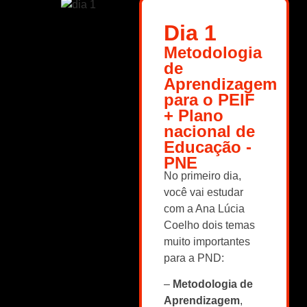
Dia 1
Metodologia
de
Aprendizagem
para o PEIF
+ Plano
nacional de
Educação -
PNE
No primeiro dia,
você vai estudar
com a Ana Lúcia
Coelho dois temas
muito importantes
para a PND:
–
Metodologia de
Aprendizagem
,