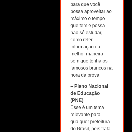
para que você
possa aproveitar ao
máximo o tempo
que tem e possa
não só estudar,
como reter
informação da
melhor maneira,
sem que tenha os
famosos brancos na
hora da prova.
– Plano Nacional
de Educação
(PNE)
Esse é um tema
relevante para
qualquer prefeitura
do Brasil, pois trata