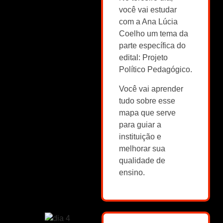
você vai estudar
com a Ana Lúcia
Coelho um tema da
parte específica do
edital: Projeto
Político Pedagógico.
Você vai aprender
tudo sobre esse
mapa que serve
para guiar a
instituição e
melhorar sua
qualidade de
ensino.