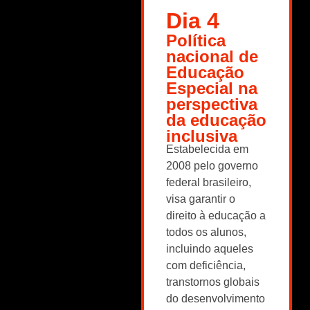
Dia 4
Política
nacional de
Educação
Especial na
perspectiva
da educação
inclusiva
Estabelecida em
2008 pelo governo
federal brasileiro,
visa garantir o
direito à educação a
todos os alunos,
incluindo aqueles
com deficiência,
transtornos globais
do desenvolvimento