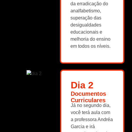
da erradicação do
analfabetismo,
superação das
desigualdades
educacionais e
melhoria do ensino
em todos os níveis.
Dia 2
Documentos
Curriculares
Já no segundo dia,
você terá aula com
a professora Andréa
Garcia e irá