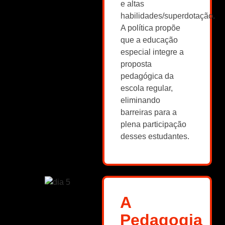
e altas
habilidades/superdotação.
A política propõe
que a educação
especial integre a
proposta
pedagógica da
escola regular,
eliminando
barreiras para a
plena participação
desses estudantes.
A
Pedagogia