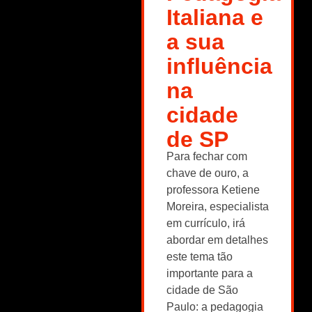
Italiana e
a sua
influência
na
cidade
de SP
Para fechar com
chave de ouro, a
professora Ketiene
Moreira, especialista
em currículo, irá
abordar em detalhes
este tema tão
importante para a
cidade de São
Paulo: a pedagogia