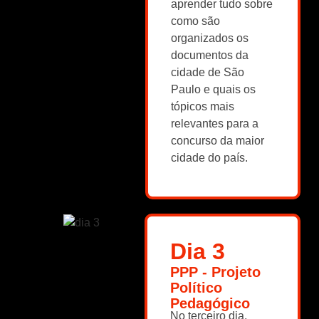
aprender tudo sobre
como são
organizados os
documentos da
cidade de São
Paulo e quais os
tópicos mais
relevantes para a
concurso da maior
cidade do país.
Dia 3
PPP - Projeto
Político
Pedagógico
No terceiro dia,